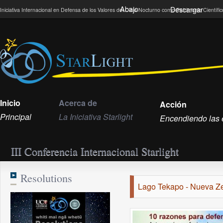
Abajo
Descargar
Iniciativa Internacional en Defensa de los Valores del Cielo Nocturno como Patrimonio Científ
Inicio
Acerca de
Acción
Principal
La Iniciativa Starlight
Encendiendo las e
III Conferencia Internacional Starlight
Resolutions
Lago Tekapo - Nueva Ze