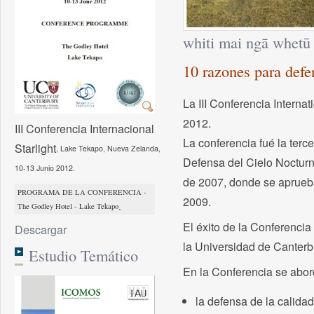
whiti mai ngā whetū
10 razones para defen
La III Conferencia Interna
2012.
III Conferencia Internacional
La conferencia fué la terc
Starlight
, Lake Tekapo, Nueva Zelanda,
Defensa del Cielo Nocturn
10-13 Junio 2012.
de 2007, donde se aprueba
PROGRAMA DE LA CONFERENCIA -
2009.
.
The Godley Hotel - Lake Tekapo
El éxito de la Conferenci
Descargar
la Universidad de Canter
Estudio Temático
En la Conferencia se abor
la defensa de la calidad