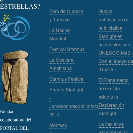
ESTRELLAS?
Foro de Ciencia
Nueva
y Turismo
publicación de
la Iniciativa
La Noche
Starlight en
Mundial
asociación con
Festival Starmus
UNESCO-MaB 
La Costiera
Con el apoyo d
Amalfitana
iGuzzini
Starmus Festival
El Parlamento
de Galicia
Premio Starlight
adopta la
-
Declaración
Jamesonnotodofilmfest
Entidad
Starlight
2011
colaboradora del
La Iniciativa
Montsec
PORTAL DEL
Starlight en la