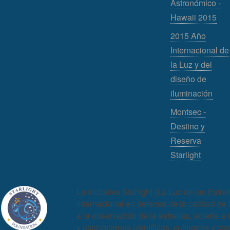
Astronómico -
Hawaii 2015
2015 Año
Internacional de
la Luz y del
diseño de
iluminación
Montsec -
Destino y
Reserva
Starlight
La Iniciativa Starlight (La Luz de las Est
internacional en defensa de la calidad de 
a la observación de la estrellas, abierta a 
y asociaciones científicas, culturales y c