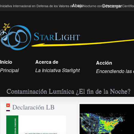
Abajo
Descargar
Iniciativa Internacional en Defensa de los Valores del Cielo Nocturno como Patrimonio Científ
Inicio
Acerca de
Acción
Principal
La Iniciativa Starlight
Encendiendo las e
Contaminación Lumínica ¿El fin de la Noche?
Declaración LB