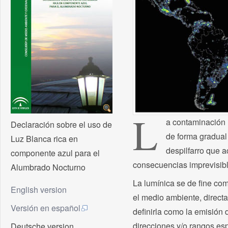
L
a contaminación 
Declaración sobre el uso de
de forma gradual 
Luz Blanca rica en
despilfarro que a
componente azul para el
consecuencias imprevisibl
Alumbrado Nocturno
La lumínica se de fine como
English version
el medio ambiente, direct
Versión en español
definirla como la emisión d
direcciones y/o rangos esp
Deutsche version