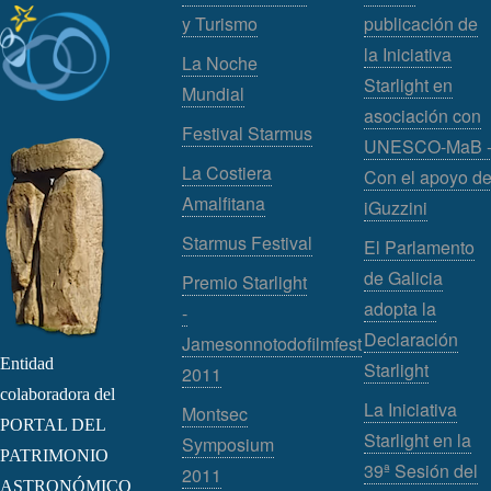
y Turismo
publicación de
la Iniciativa
La Noche
Starlight en
Mundial
asociación con
Festival Starmus
UNESCO-MaB 
La Costiera
Con el apoyo d
Amalfitana
iGuzzini
Starmus Festival
El Parlamento
de Galicia
Premio Starlight
adopta la
-
Declaración
Jamesonnotodofilmfest
Entidad
Starlight
2011
colaboradora del
La Iniciativa
Montsec
PORTAL DEL
Starlight en la
Symposium
PATRIMONIO
39ª Sesión del
2011
ASTRONÓMICO